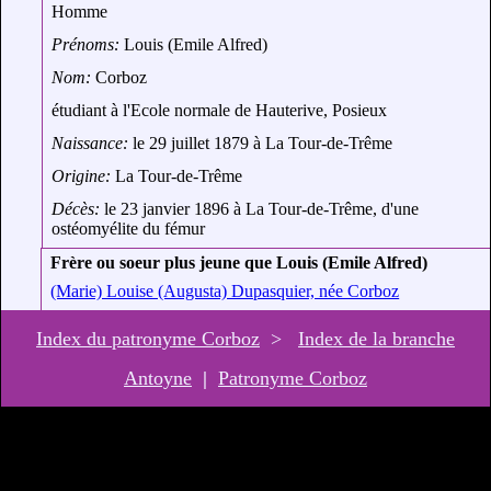
Homme
Prénoms:
Louis (Emile Alfred)
Nom:
Corboz
étudiant à l'Ecole normale de Hauterive, Posieux
Naissance:
le 29 juillet 1879 à La Tour-de-Trême
Origine:
La Tour-de-Trême
Décès:
le 23 janvier 1896 à La Tour-de-Trême, d'une
ostéomyélite du fémur
Frère ou soeur plus jeune que Louis (Emile Alfred)
(Marie) Louise (Augusta) Dupasquier, née Corboz
Index du patronyme Corboz
>
Index de la branche
Antoyne
|
Patronyme Corboz