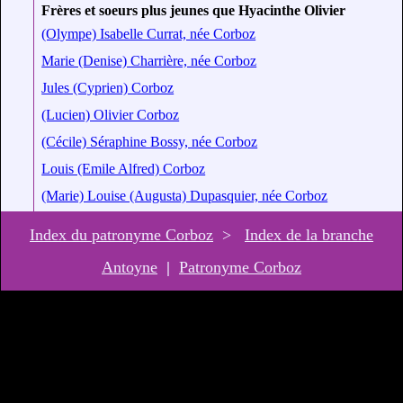
Frères et soeurs plus jeunes que Hyacinthe Olivier
(Olympe) Isabelle Currat, née Corboz
Marie (Denise) Charrière, née Corboz
Jules (Cyprien) Corboz
(Lucien) Olivier Corboz
(Cécile) Séraphine Bossy, née Corboz
Louis (Emile Alfred) Corboz
(Marie) Louise (Augusta) Dupasquier, née Corboz
Index du patronyme Corboz
>
Index de la branche
Antoyne
|
Patronyme Corboz