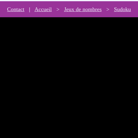
Contact
|
Accueil
>
Jeux de nombres
>
Sudoku