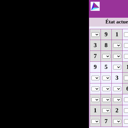
État actue
9
1
3
8
7
9
5
3
1
2
7