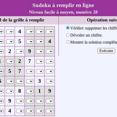
Sudoku à remplir en ligne
Niveau facile à moyen, numéro 28
l de la grille à remplir
Opération suiv
Vérifier: supprimer les chiff
4
Dévoiler un chiffre.
5
4
Montrer la solution complète
2
9
1
2
7
5
7
6
3
8
1
9
9
4