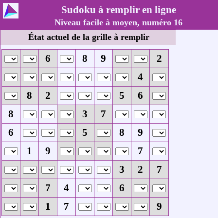
Sudoku à remplir en ligne
Niveau facile à moyen, numéro 16
État actuel de la grille à remplir
6
8
9
2
4
8
2
5
6
8
3
7
6
5
8
9
1
9
7
3
2
7
7
4
6
1
7
9