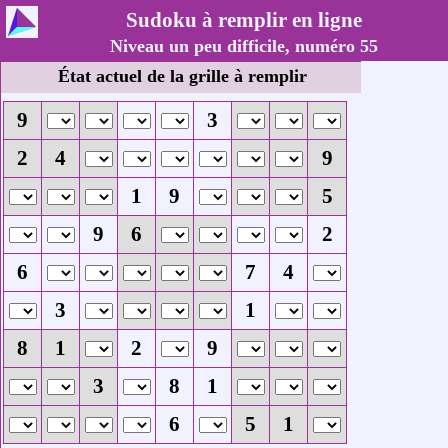
Sudoku à remplir en ligne
Niveau un peu difficile, numéro 55
État actuel de la grille à remplir
9
3
2
4
9
1
9
5
9
6
2
6
7
4
3
1
8
1
2
9
3
8
1
6
5
1