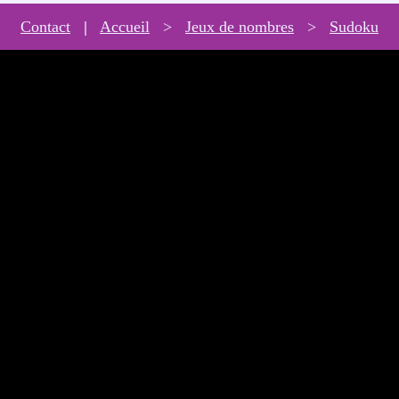
Contact
|
Accueil
>
Jeux de nombres
>
Sudoku