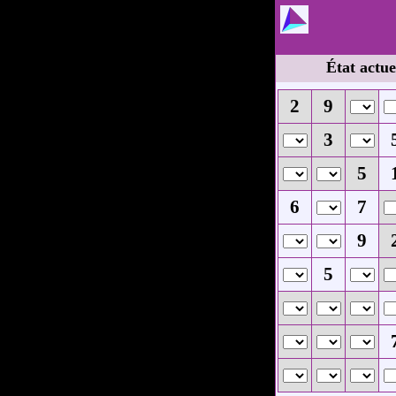
État actue
2
9
3
5
6
7
9
5