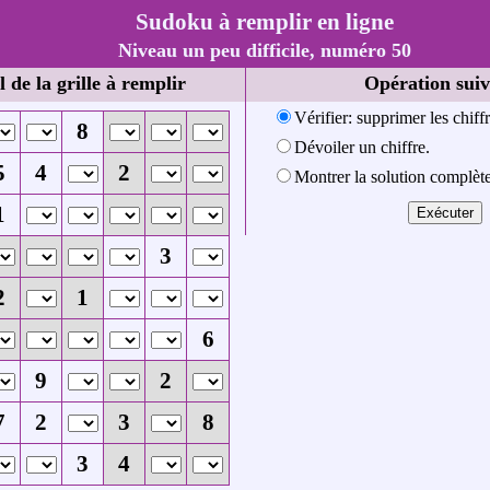
Sudoku à remplir en ligne
Niveau un peu difficile, numéro 50
l de la grille à remplir
Opération suiv
Vérifier: supprimer les chiff
8
Dévoiler un chiffre.
5
4
2
Montrer la solution complète
1
3
2
1
6
9
2
7
2
3
8
3
4