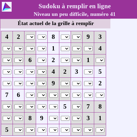
Sudoku à remplir en ligne
Niveau un peu difficile, numéro 41
État actuel de la grille à remplir
4
2
8
9
3
1
4
6
2
1
4
2
3
5
9
2
7
6
5
7
8
8
9
3
1
5