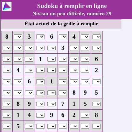
Sudoku à remplir en ligne
Niveau un peu difficile, numéro 29
État actuel de la grille à remplir
8
3
6
4
3
1
6
4
2
6
1
8
9
5
8
9
7
1
5
1
4
9
6
2
8
5