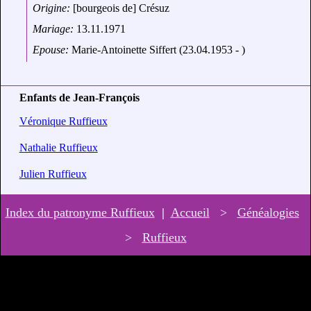
Origine:
[bourgeois de] Crésuz
Mariage:
13.11.1971
Epouse:
Marie-Antoinette Siffert (23.04.1953 - )
Enfants de Jean-François
Véronique Ruffieux
Nathalie Ruffieux
Julien Ruffieux
Index du patronyme Ruffieux
|
Accueil
>
Généalogies
>
Ruffieux