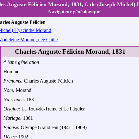
es Auguste Félicien Morand, 1831, f. de (Joseph Michel)
Navigateur généalogique
arles Auguste Félicien
Michel) Hyacinthe Morand
Madeleine Morand, née Caille
Charles Auguste Félicien Morand, 1831
4-ième génération
Homme
Prénoms:
Charles Auguste Félicien
Nom:
Morand
Naissance:
1831
Origine:
La Tour-de-Trême et Le Pâquier
Mariage:
1861
Epouse:
Olympe Grandjean (1841 - 1909)
Décès:
1902