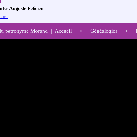
rles Auguste Félicien
rand
du patronyme Morand
|
Accueil
>
Généalogies
>