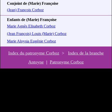
Conjoint de (Marie) Françoise
(Jean) François Corboz
Enfants de (Marie) Françoise
Marie Agnès Elisabeth Corboz
(Jean François) Louis (Marie) Corboz
Marie Aloysia Eugénie Corboz
Index du patronyme Corboz
>
Index de la branche
Antoyne
|
Patronyme Corboz